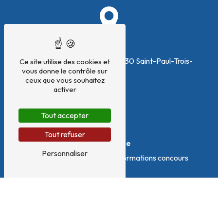
Adresse
265 Chemin des Ramières
26130 Saint-Paul-Trois-
Ce site utilise des cookies et
vous donne le contrôle sur
Châteaux
ceux que vous souhaitez
activer
Tout accepter
Tout refuser
Téléphone
Personnaliser
Emma : 06 58 44 37 98 - Informations concours