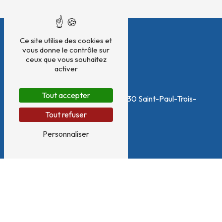
Ce site utilise des cookies et
vous donne le contrôle sur
ceux que vous souhaitez
activer
Adresse
Tout accepter
265 Chemin des Ramières
26130 Saint-Paul-Trois-
Châteaux
Tout refuser
Personnaliser
Téléphone
Emma : 06 58 44 37 98 - Informations concours