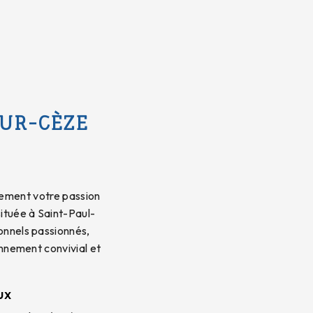
SUR-CÈZE
nement votre passion
ituée à Saint-Paul-
onnels passionnés,
onnement convivial et
ux